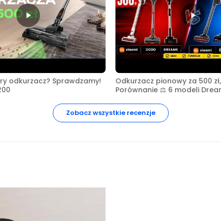
bry odkurzacz? Sprawdzamy!
Odkurzacz pionowy za 500 zł, 
200
Porównanie ⚖️ 6 modeli Drea
Bosch i Jigoo ??
Zobacz wszystkie recenzje