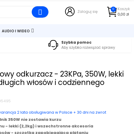
Koszyk
0
Zaloguj się
0,00 zł
AUDIO I WIDEO
Szybka pomoc
Aby szybko rozwiązać sprawy
wy odkurzacz - 23KPa, 350W, lekki
, długich włosów i codziennego
195495
warancja 2 lata obsługiwana w Polsce + 30 dni na zwrot
ilnik 350W nie zostawia kurzu
- lekki (2,2kg) i wszechstronne akcesoria
włosów - szczotka zapobiegająca plątaniu