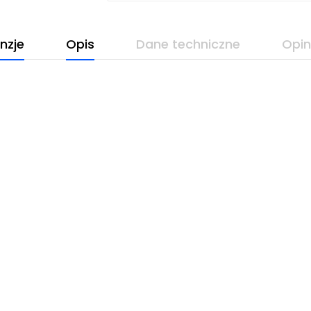
nzje
Opis
Dane techniczne
Opin