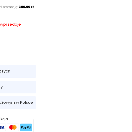
ed promocją:
399,00 zł
 wyprzedaje
czych
wy
dażowym w Polsce