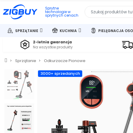
Sprytne
technologie w
sprytnych cenach
SPRZĄTANIE
KUCHNIA
PIELĘGNACJA OSO
2-letnia gwarancja
Na wszystkie produkty
Sprzątanie
Odkurzacze Pionowe
3000+ sprzedanych