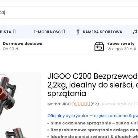
BISTA
E-MOBILNOŚĆ
KAMERA SPORTOWA
Darmowa dostawa
Łatwe zwroty
Od 99 zł
W ciągu 30 dni
JIGOO C200 Bezprzewodo
2,2kg, idealny do sierści
sprzątania
Marka:
JIGOO
(52)
Numer artykułu: 1
Oficjalny dystrybutor — części zamienne & g
Silne codzienne sprzątanie – 23KPa + s
Bezproblemowe sprzątanie całego domu 
Idealny do sierści zwierząt & długich 