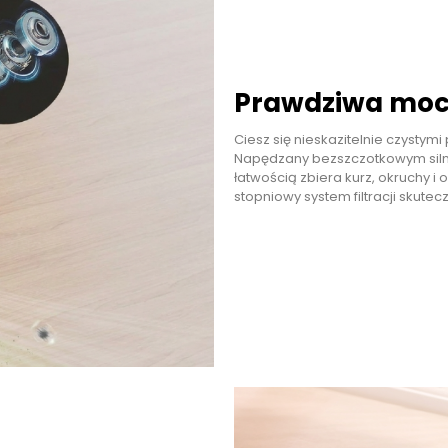
Prawdziwa moc 
Ciesz się nieskazitelnie czystym
Napędzany bezszczotkowym silni
łatwością zbiera kurz, okruchy 
stopniowy system filtracji skut