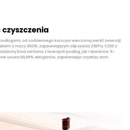
czyszczenia
i podłogami, od codziennego kurzu po wieczorną sierść zwierząt.
kiem o mocy 350W, zapewniającym siłę ssania 23KPa, C200 z
i osadzony brud zarówno z twardych podłóg, jak i dywanów. 5-
ecznie usuwa 99,99% alergenów, zapewniając czystszy dom.