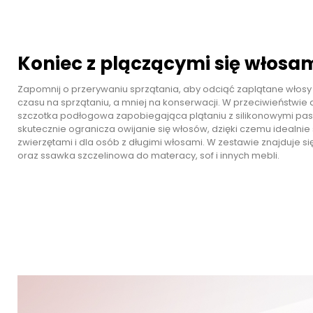
Koniec z plączącymi się włosa
Zapomnij o przerywaniu sprzątania, aby odciąć zaplątane włosy 
czasu na sprzątaniu, a mniej na konserwacji. W przeciwieństwi
szczotka podłogowa zapobiegająca plątaniu z silikonowymi paska
skutecznie ogranicza owijanie się włosów, dzięki czemu idealn
zwierzętami i dla osób z długimi włosami. W zestawie znajduje si
oraz ssawka szczelinowa do materacy, sof i innych mebli.